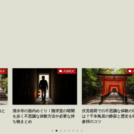
京都観光
京都観光
り！随求堂の暗闇
伏見稲荷での不思議な体験の理由と
京都の八坂神社
験方法や必要な持
は？千本鳥居の静寂と歴史を味わう
き寄せる参拝の
参拝のコツ
守り