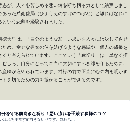
意志が、人々を苦しめる悪い縁を断ち切る力として結実しまし
であった兵衛佐局（ひょうえのすけのつぼね）と離ればなれに
るという悲劇を経験されました。
崇徳天皇は、「自分のような悲しい思いを人々には決してさせ
のため、幸せな男女の仲を妨げるような悪縁や、個人の成長を
さると考えられています。ここでいう「縁切り」は、単なる拒
。むしろ、自分にとって本当に大切にすべき縁を守るために、
の意味が込められています。神様の前で正直に心の内を明かす
ートを切るための力を授かることができるのです。
自分を守る前向きな祈り！悪い流れを手放す参拝のコツ
い流れを手放す前向きな祈りです。気持ち…