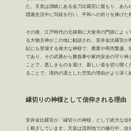
た。天皇は讃岐にある金刀比羅宮に籠もり、あら
隠遁生活中に写経を行い、平和への祈りを捧げた
その後、江戸時代の元禄期に大覚寺の門跡によっ
る大物主神がこの地に勧請され、安井金比羅宮が
紀にも登場する偉大な神様で、農業や商売繁盛、
であり、その武勇から勝負事や家内安全の守り神
ことで、悪しきものを退け、新しい道を切り開く
ることで、境内の凛とした空気の理由がより深く
縁切りの神様として信仰される理由
安井金比羅宮が「縁切りの神様」として絶大な信
く根ざしています。天皇は流刑地での修行中、自