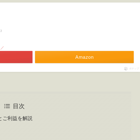
べ）
！／
Amazon
ポチップ
目次
とご利益を解説