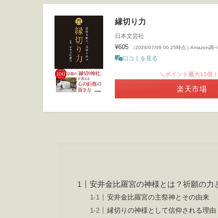
縁切り力
日本文芸社
¥605
（2026/07/09 00:25時点 | Amazon調
口コミを見る
＼ポイント最大11倍
楽天市場
安井金比羅宮の神様とは？祈願の力
安井金比羅宮の主祭神とその由来
縁切りの神様として信仰される理由