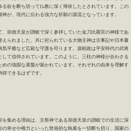
ゆる欲を断ち切って仏教に深く帰依したとされています。この
精神が、現代に伝わる強力な祈願の源流となっています。
て、崇徳天皇が讃岐で深く参拝していた金刀比羅宮の神様であ
整えられました。共に祀られている大物主神は古事記や日本書
病気平癒など広範な守護を司ります。源頼政は平安時代の武将
として信仰されています。このように、三柱の神様が合わさる
ための強固な基盤が築かれています。それぞれの由来を理解す
納得できるはずです。
仰を集める理由は、主祭神である崇徳天皇の讃岐での生活に深
分の幸せや権力といった世俗的な執着を一切断ち切り、国家の