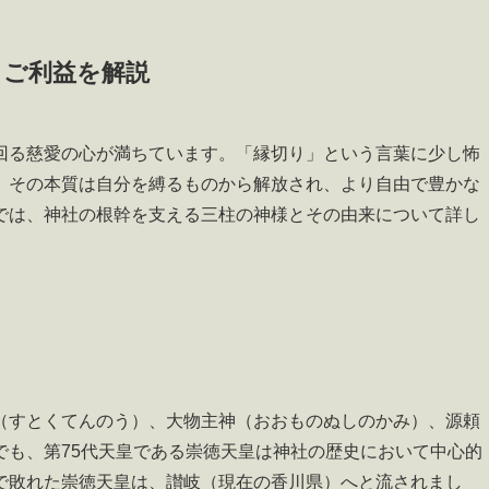
とご利益を解説
回る慈愛の心が満ちています。「縁切り」という言葉に少し怖
、その本質は自分を縛るものから解放され、より自由で豊かな
では、神社の根幹を支える三柱の神様とその由来について詳し
（すとくてんのう）、大物主神（おおものぬしのかみ）、源頼
でも、第75代天皇である崇徳天皇は神社の歴史において中心的
で敗れた崇徳天皇は、讃岐（現在の香川県）へと流されまし