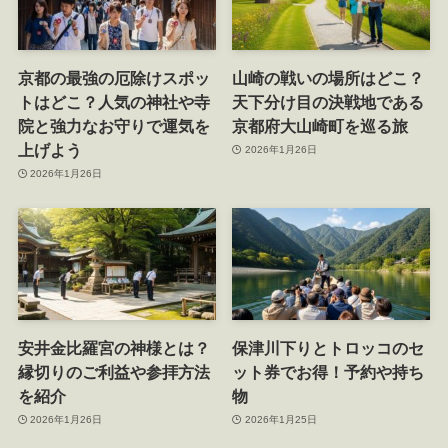
京都の最強の厄除けスポッ
山崎の戦いの場所はどこ？
トはどこ？人気の神社や寺
天下分け目の決戦地である
院と強力なお守りで運気を
京都府大山崎町を巡る旅
上げよう
2026年1月26日
2026年1月26日
安井金比羅宮の神様とは？
保津川下りとトロッコのセ
縁切りのご利益や参拝方法
ット券でお得！予約や持ち
を紹介
物
2026年1月26日
2026年1月25日