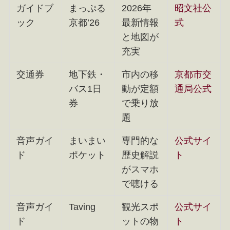
ガイドブ
まっぷる
2026年
昭文社公
ック
京都’26
最新情報
式
と地図が
充実
交通券
地下鉄・
市内の移
京都市交
バス1日
動が定額
通局公式
券
で乗り放
題
音声ガイ
まいまい
専門的な
公式サイ
ド
ポケット
歴史解説
ト
がスマホ
で聴ける
音声ガイ
Taving
観光スポ
公式サイ
ド
ットの物
ト